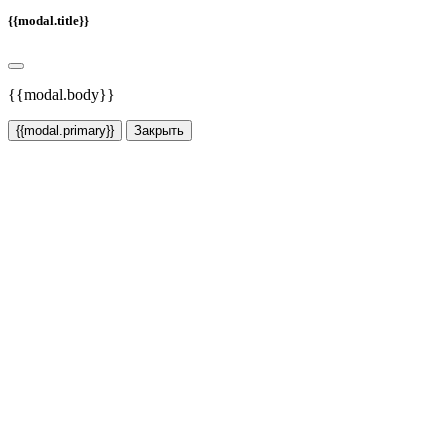
{{modal.title}}
{{modal.body}}
{{modal.primary}}
Закрыть