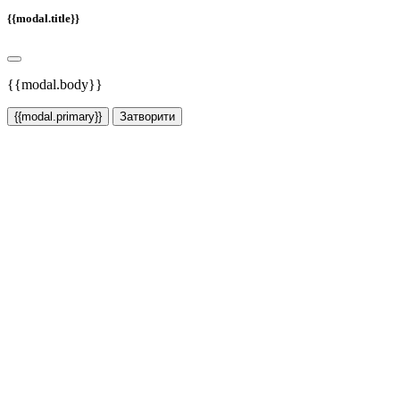
{{modal.title}}
{{modal.body}}
{{modal.primary}}
Затворити