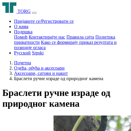
T
O
R
G
Пријавите се/Регистровати се
О нама
Подршка
Помоћ
Контактирајте нас
Правила сајта
Политика
приватности
Како се формирају приказ резултата и
позиције огласа
Русский
Srpski
Почетна
Одећа, обућа и аксесоари
Аксесоари, сатови и накит
Браслети ручне израде од природног камена
Браслети ручне израде од
природног камена