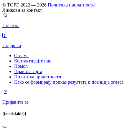
© ТОРГ, 2022 — 2026
Политика приватности
Линкови за контакт
Почетна
Подршка
О нама
Контактирајте нас
Помоћ
Правила сајта
Политика приватности
Како се формирају приказ резултата и позиције огласа
Пријавите се
{{modal.title}}