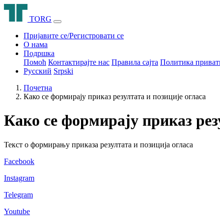
T
O
R
G
Пријавите се/Регистровати се
О нама
Подршка
Помоћ
Контактирајте нас
Правила сајта
Политика приват
Русский
Srpski
Почетна
Како се формирају приказ резултата и позиције огласа
Како се формирају приказ рез
Текст о формирању приказа резултата и позиција огласа
Facebook
Instagram
Telegram
Youtube