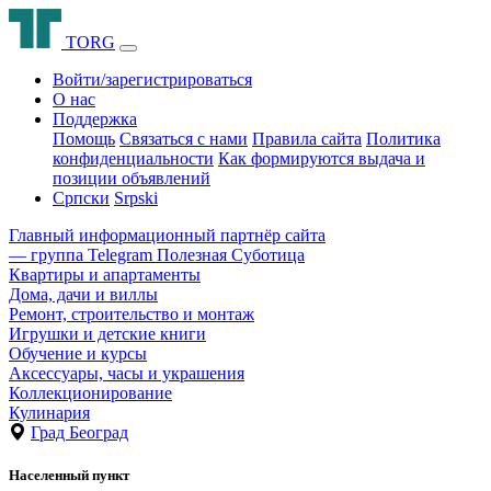
T
O
R
G
Войти/зарегистрироваться
О нас
Поддержка
Помощь
Связаться с нами
Правила сайта
Политика
конфиденциальности
Как формируются выдача и
позиции объявлений
Српски
Srpski
Главный информационный партнёр сайта
— группа Telegram
Полезная Суботица
Квартиры и апартаменты
Дома, дачи и виллы
Ремонт, строительство и монтаж
Игрушки и детские книги
Обучение и курсы
Аксессуары, часы и украшения
Коллекционирование
Кулинария
Град Београд
Населенный пункт