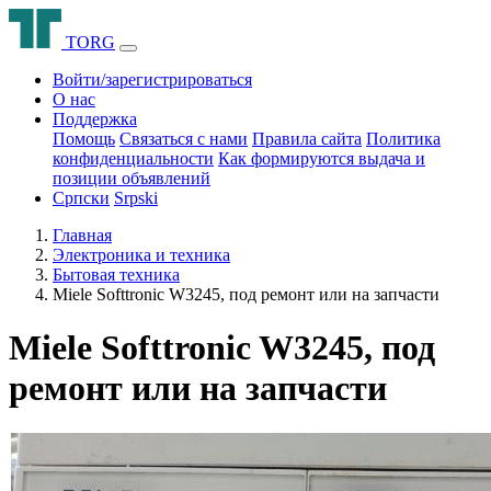
T
O
R
G
Войти/зарегистрироваться
О нас
Поддержка
Помощь
Связаться с нами
Правила сайта
Политика
конфиденциальности
Как формируются выдача и
позиции объявлений
Српски
Srpski
Главная
Электроника и техника
Бытовая техника
Miele Softtronic W3245, под ремонт или на запчасти
Miele Softtronic W3245, под
ремонт или на запчасти