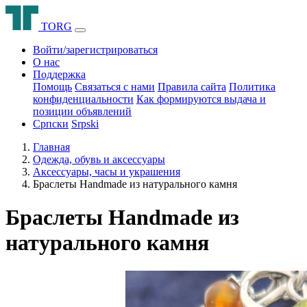
T
O
R
G
Войти/зарегистрироваться
О нас
Поддержка
Помощь
Связаться с нами
Правила сайта
Политика
конфиденциальности
Как формируются выдача и
позиции объявлений
Српски
Srpski
Главная
Одежда, обувь и аксессуары
Аксессуары, часы и украшения
Браслеты Handmade из натурального камня
Браслеты Handmade из
натурального камня