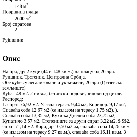
2
148 м
Површина плаца
2
2600 м
Број спратова
2
Рујишник
Опис
На продају 2 куце (44 и 148 кв.м.) на плацу од 26 ари.
Руишник, Трстеник. Централна Србија.
Обе куће су легализоване и укњижене, 26 ари (Грачевско
земљиште).
Кућа 148 м2: 2 нивоа, бетонски подови, зидови од цигле.
Распоред:
1. спрат 76,92 м2: Улазна тераса: 9,44 м2, Коридор: 9,17 м2,
Спаваћа соба 12,67 м2 (са излазом на терасу 1,75 м2). ),
Спаваћа соба 13,35 м2, Кухиња Дневна соба 23,75 м2,
Купатило 3,57 м2, Степениште за други спрат 3,22 м2. $ $$2.
спрат 71,14 м2: Коридор 10,50 м2 .м, спаваћа соба 14,26 кв.м
(са излазом на терасу 9,27 кв.м.), спаваћа соба 16,11 кв.м, 3