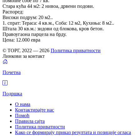
помоћне собе по 7 кв.
Стара кућа 44 м2: 2 нивоа, дрвени подови.
Распоред:
Високи подрум: 20 м2..
1. спрат: Тераса: 4 кв.м., Соба: 12 м2, Кухиња: 8 м2..
Штала 30 кв.м.: зидови од блокова, кров бетон.
Правоугаона парцела на брду.
Цена: 12.000 евра
© ТОРГ, 2022 — 2026
Политика приватности
Линкови за контакт
Почетна
Подршка
О нама
Контактирајте нас
Помоћ
Правила сајта
Политика приватности
Како се формирају приказ резултата и позиције огласа