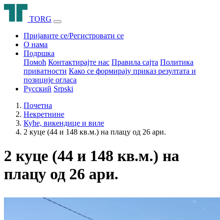
T
O
R
G
Пријавите се/Регистровати се
О нама
Подршка
Помоћ
Контактирајте нас
Правила сајта
Политика
приватности
Како се формирају приказ резултата и
позиције огласа
Русский
Srpski
Почетна
Некретнине
Куће, викендице и виле
2 куце (44 и 148 кв.м.) на плацу од 26 ари.
2 куце (44 и 148 кв.м.) на
плацу од 26 ари.