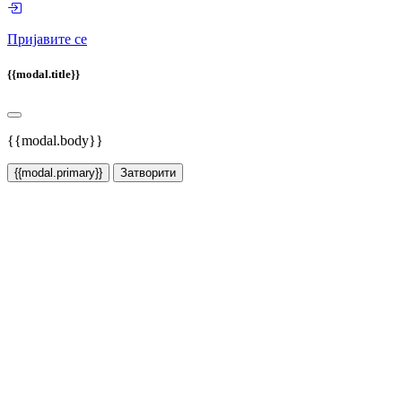
Пријавите се
{{modal.title}}
{{modal.body}}
{{modal.primary}}
Затворити