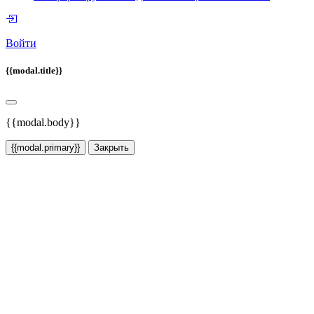
Войти
{{modal.title}}
{{modal.body}}
{{modal.primary}}
Закрыть