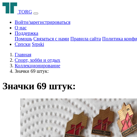
T
O
R
G
Войти/зарегистрироваться
О нас
Поддержка
Помощь
Связаться с нами
Правила сайта
Политика конфи
Српски
Srpski
Главная
Спорт, хобби и отдых
Коллекционирование
Значки 69 штук:
Значки 69 штук: