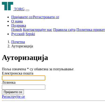
T
O
R
G
Пријавите се/Регистровати се
О нама
Подршка
Помоћ
Контактирајте нас
Правила сајта
Политика приват
Русский
Srpski
Почетна
Ауторизација
Ауторизација
Поља означена
*
су обавезна за попуњавање
Електронска пошта
Лозинка
Пријавите се
Региструјте се