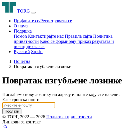
T
O
R
G
Пријавите се/Регистровати се
О нама
Подршка
Помоћ
Контактирајте нас
Правила сајта
Политика
приватности
Како се формирају приказ резултата и
позиције огласа
Русский
Srpski
Почетна
Повратак изгубљене лозинке
Повратак изгубљене лозинке
Послаћемо нову лозинку на адресу е-поште коју сте навели.
Електронска пошта
Послати
© ТОРГ, 2022 — 2026
Политика приватности
Линкови за контакт