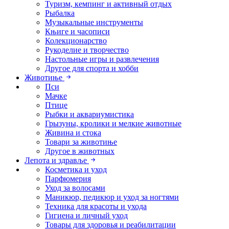
Туризм, кемпинг и активный отдых
Рыбалка
Музыкальные инструменты
Књиге и часописи
Колекционарство
Рукоделие и творчество
Настольные игры и развлечения
Другое для спорта и хобби
Животиње
Пси
Мачке
Птице
Рыбки и аквариумистика
Грызуны, кролики и мелкие животные
Живина и стока
Товари за животиње
Другое в животных
Лепота и здравље
Косметика и уход
Парфюмерия
Уход за волосами
Маникюр, педикюр и уход за ногтями
Техника для красоты и ухода
Гигиена и личный уход
Товары для здоровья и реабилитации