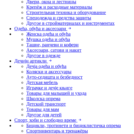
Двери, окна и лестницы
Крепёж и расходные материалы
Строительная техника и оборудование
Спецодежда и средства защиты
Другое в стройматериалах и инструментах
Одећа, обућа и аксесоари
Женска одећа и обућа
Мушка одећа и обућа
Ташне, ранчеви и кофери
Аксесоари, сатови и накит
Другое в одежде
Дечији артикли
Дечја одећа и обућа
Коляски и аксессуары
Ауто-седишта и безбедност
Детская мебель
Играчке и дечје књиге
Товары для малышей и ухода
Школска опрема
Детский транспорт
Товары для мам
Другое для детей
Спорт, хоби и слободно време
Бицикли, тротинети и бициклистичка опрема
Спортинвентарь и тренажёры