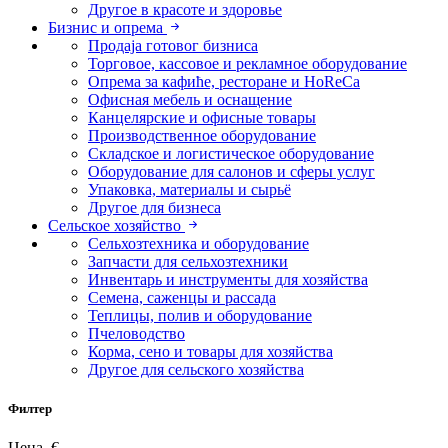
Другое в красоте и здоровье
Бизнис и опрема
Продаја готовог бизниса
Торговое, кассовое и рекламное оборудование
Опрема за кафиће, ресторане и HoReCa
Офисная мебель и оснащение
Канцелярские и офисные товары
Производственное оборудование
Складское и логистическое оборудование
Оборудование для салонов и сферы услуг
Упаковка, материалы и сырьё
Другое для бизнеса
Сельское хозяйство
Сельхозтехника и оборудование
Запчасти для сельхозтехники
Инвентарь и инструменты для хозяйства
Семена, саженцы и рассада
Теплицы, полив и оборудование
Пчеловодство
Корма, сено и товары для хозяйства
Другое для сельского хозяйства
Филтер
Цена, €