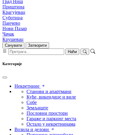
Град Ниш
Приштина
Крагујевац
Суботица
Панчево
Нови Пазар
Чачак
Крушевац
Сачувати
Затворити
Наћи
Категорије
Некретнине
Станови и апартмани
Куће, викендице и виле
Собе
Земљиште
Пословни простори
Гараже и паркинг места
Остало у некретнинама
Возила и делови
Путнички аутомобили