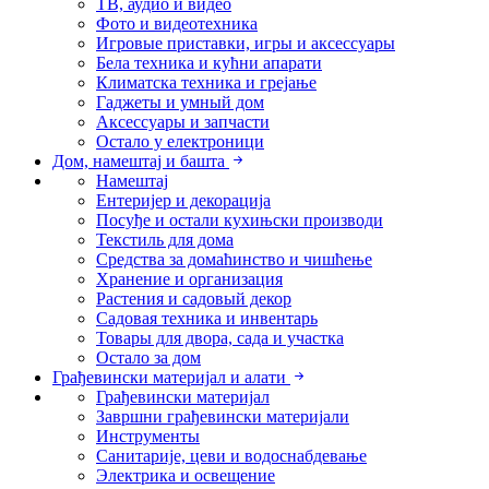
ТВ, аудио и видео
Фото и видеотехника
Игровые приставки, игры и аксессуары
Бела техника и кућни апарати
Климатска техника и грејање
Гаджеты и умный дом
Аксессуары и запчасти
Остало у електроници
Дом, намештај и башта
Намештај
Ентеријер и декорација
Посуђе и остали кухињски производи
Текстиль для дома
Средства за домаћинство и чишћење
Хранение и организация
Растения и садовый декор
Садовая техника и инвентарь
Товары для двора, сада и участка
Остало за дом
Грађевински материјал и алати
Грађевински материјал
Завршни грађевински материјали
Инструменты
Санитарије, цеви и водоснабдевање
Электрика и освещение