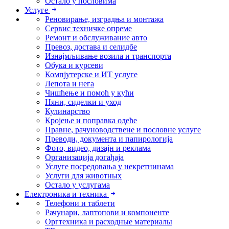
Остало у пословима
Услуге
Реновирање, изградња и монтажа
Сервис техничке опреме
Ремонт и обслуживание авто
Превоз, достава и селидбе
Изнајмљивање возила и транспорта
Обука и курсеви
Компјутерске и ИТ услуге
Лепота и нега
Чишћење и помоћ у кући
Няни, сиделки и уход
Кулинарство
Кројење и поправка одеће
Правне, рачуноводствене и пословне услуге
Преводи, документа и папирологија
Фото, видео, дизајн и реклама
Организација догађаја
Услуге посредовања у некретнинама
Услуги для животных
Остало у услугама
Електроника и техника
Телефони и таблети
Рачунари, лаптопови и компоненте
Оргтехника и расходные материалы