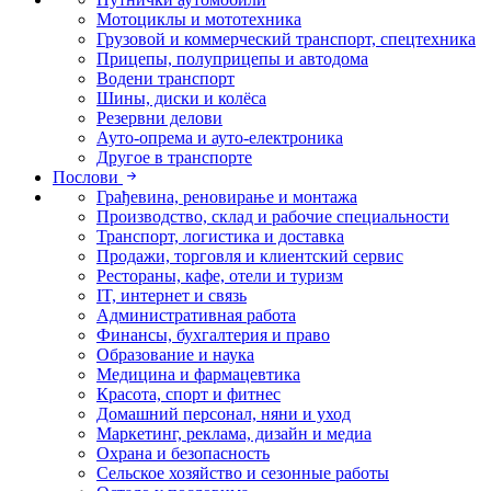
Мотоциклы и мототехника
Грузовой и коммерческий транспорт, спецтехника
Прицепы, полуприцепы и автодома
Водени транспорт
Шины, диски и колёса
Резервни делови
Ауто-опрема и ауто-електроника
Другое в транспорте
Послови
Грађевина, реновирање и монтажа
Производство, склад и рабочие специальности
Транспорт, логистика и доставка
Продажи, торговля и клиентский сервис
Рестораны, кафе, отели и туризм
IT, интернет и связь
Административная работа
Финансы, бухгалтерия и право
Образование и наука
Медицина и фармацевтика
Красота, спорт и фитнес
Домашний персонал, няни и уход
Маркетинг, реклама, дизайн и медиа
Охрана и безопасность
Сельское хозяйство и сезонные работы