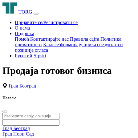
T
O
R
G
Пријавите се/Регистровати се
О нама
Подршка
Помоћ
Контактирајте нас
Правила сајта
Политика
приватности
Како се формирају приказ резултата и
позиције огласа
Русский
Srpski
Продаја готовог бизниса
Град Београд
Насеље
Град Београд
Град Нови Сад