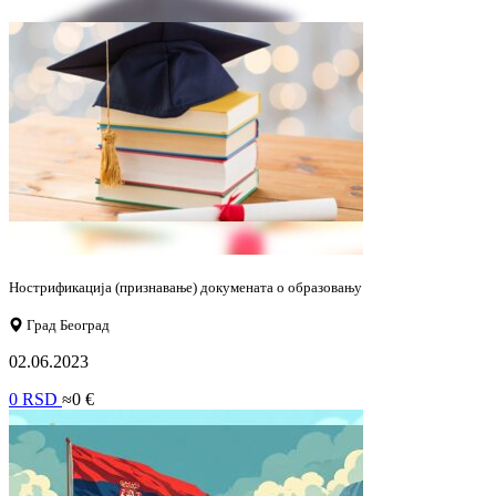
Нострификација (признавање) докумената о образовању
Град Београд
02.06.2023
0 RSD
≈0 €