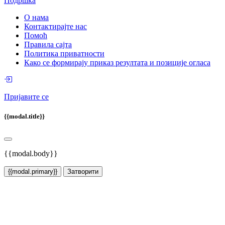
Подршка
О нама
Контактирајте нас
Помоћ
Правила сајта
Политика приватности
Како се формирају приказ резултата и позиције огласа
Пријавите се
{{modal.title}}
{{modal.body}}
{{modal.primary}}
Затворити