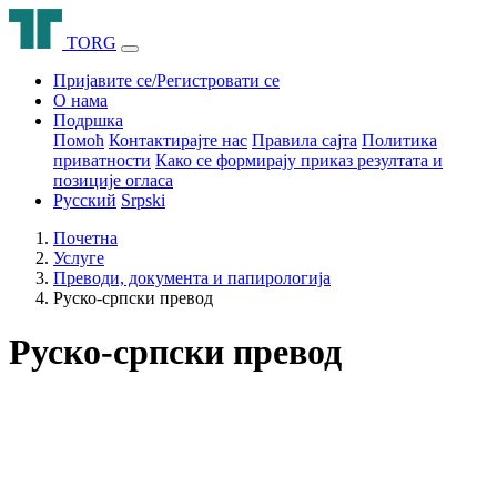
T
O
R
G
Пријавите се/Регистровати се
О нама
Подршка
Помоћ
Контактирајте нас
Правила сајта
Политика
приватности
Како се формирају приказ резултата и
позиције огласа
Русский
Srpski
Почетна
Услуге
Преводи, документа и папирологија
Руско-српски превод
Руско-српски превод