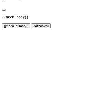
{{modal.body}}
{{modal.primary}}
Затворити