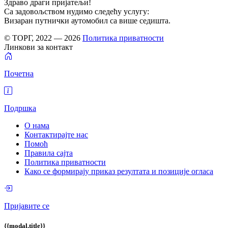
Здраво драги пријатељи!
Са задовољством нудимо следећу услугу:
Визаран путнички аутомобил са више седишта.
© ТОРГ, 2022 — 2026
Политика приватности
Линкови за контакт
Почетна
Подршка
О нама
Контактирајте нас
Помоћ
Правила сајта
Политика приватности
Како се формирају приказ резултата и позиције огласа
Пријавите се
{{modal.title}}