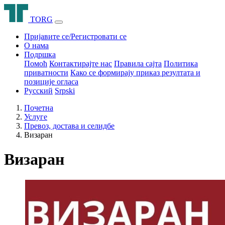
T
O
R
G
Пријавите се/Регистровати се
О нама
Подршка
Помоћ
Контактирајте нас
Правила сајта
Политика
приватности
Како се формирају приказ резултата и
позиције огласа
Русский
Srpski
Почетна
Услуге
Превоз, достава и селидбе
Визаран
Визаран