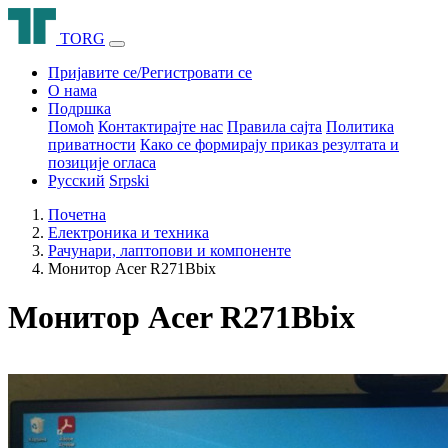
T
O
R
G
Пријавите се/Регистровати се
О нама
Подршка
Помоћ
Контактирајте нас
Правила сајта
Политика
приватности
Како се формирају приказ резултата и
позиције огласа
Русский
Srpski
Почетна
Електроника и техника
Рачунари, лаптопови и компоненте
Монитор Acer R271Bbix
Монитор Acer R271Bbix