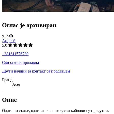
Оглас је архивиран
917
Андрей
5,0
+381611576739
Сви огласи продавца
Други начини за контакт са продавцем
Бранд
Acer
Опис
Одлично стање, одличан квалитет, сви каблови су присутни.