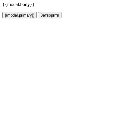
{{modal.body}}
{{modal.primary}}
Затворити