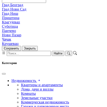
Град Београд
Град Нови Сад
Град Ниш
Приштина
Крагујевац
Суботица
Панчево
Нови Пазар
Чачак
Крушевац
Сохранить
Закрыть
Найти
Категории
Недвижимость
Квартиры и апартаменты
Дома, дачи и виллы
Комнаты
Земельные участки
Коммерческая недвижимость
Гаражи и парковочные места