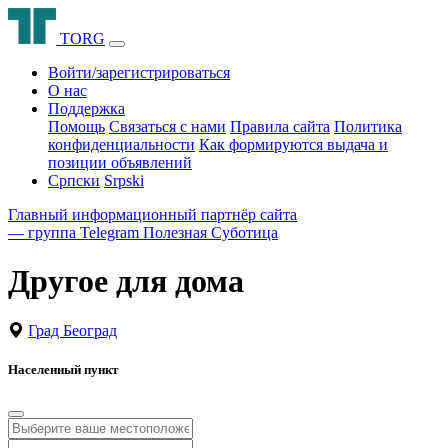
T
O
R
G
Войти/зарегистрироваться
О нас
Поддержка
Помощь
Связаться с нами
Правила сайта
Политика
конфиденциальности
Как формируются выдача и
позиции объявлений
Српски
Srpski
Главный информационный партнёр сайта
— группа Telegram
Полезная Суботица
Другое для дома
Град Београд
Населенный пункт