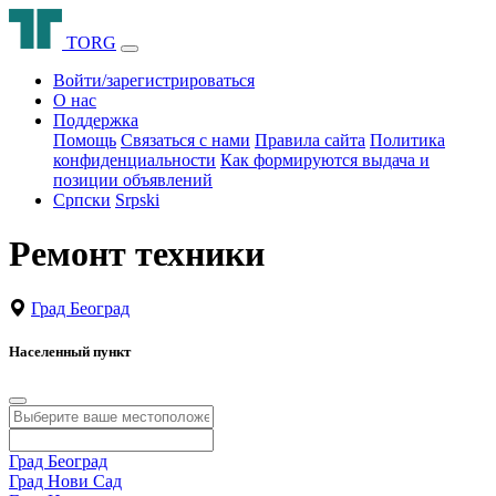
T
O
R
G
Войти/зарегистрироваться
О нас
Поддержка
Помощь
Связаться с нами
Правила сайта
Политика
конфиденциальности
Как формируются выдача и
позиции объявлений
Српски
Srpski
Ремонт техники
Град Београд
Населенный пункт
Град Београд
Град Нови Сад