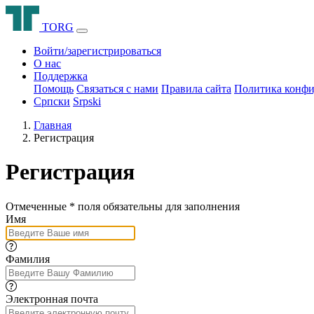
T
O
R
G
Войти/зарегистрироваться
О нас
Поддержка
Помощь
Связаться с нами
Правила сайта
Политика конфи
Српски
Srpski
Главная
Регистрация
Регистрация
Отмеченные
*
поля обязательны для заполнения
Имя
Фамилия
Электронная почта